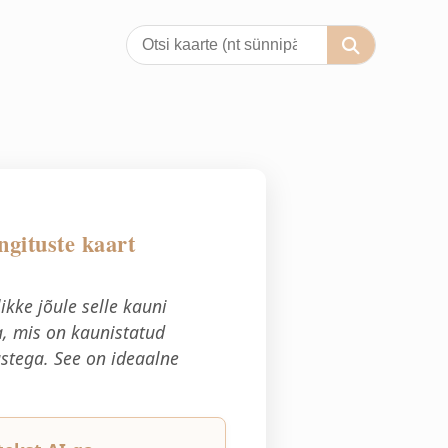
ingituste kaart
kke jõule selle kauni
ga, mis on kaunistatud
ustega. See on ideaalne