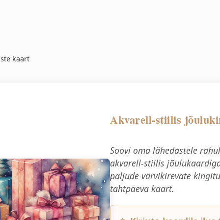
uste kaart
Akvarell-stiilis jõuluk
Soovi oma lähedastele rahuli
akvarell-stiilis jõulukaardi
paljude värvikirevate kingit
tahtpäeva kaart.