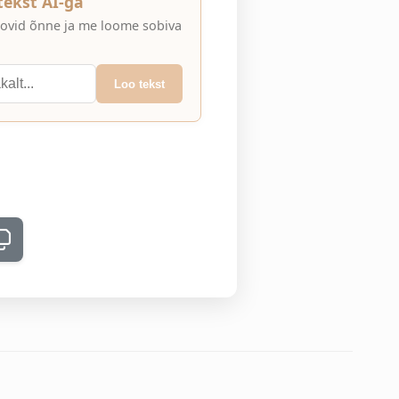
 tekst AI-ga
 soovid õnne ja me loome sobiva
Loo tekst