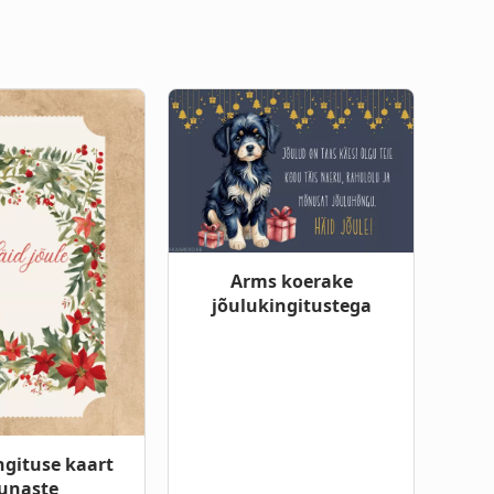
Arms koerake
jõulukingitustega
ngituse kaart
unaste