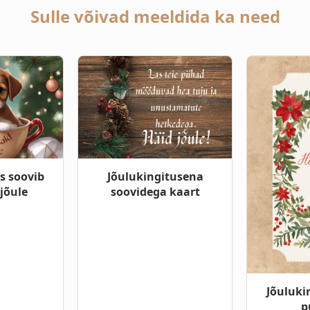
Sulle võivad meeldida ka need
s soovib
Jõulukingitusena
jõule
soovidega kaart
Jõuluki
p