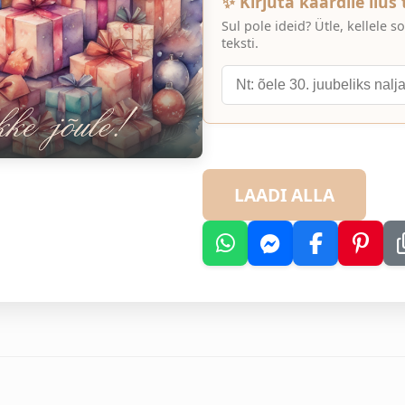
✨ Kirjuta kaardile ilus
Sul pole ideid? Ütle, kellele
teksti.
LAADI ALLA