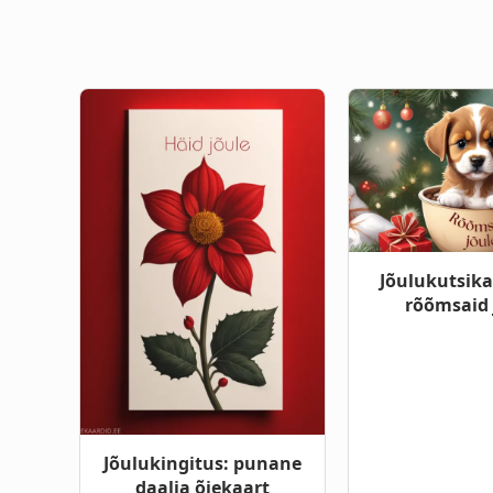
Jõulukutsika
rõõmsaid 
Jõulukingitus: punane
daalia õiekaart