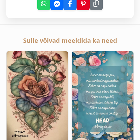
Sulle võivad meeldida ka need