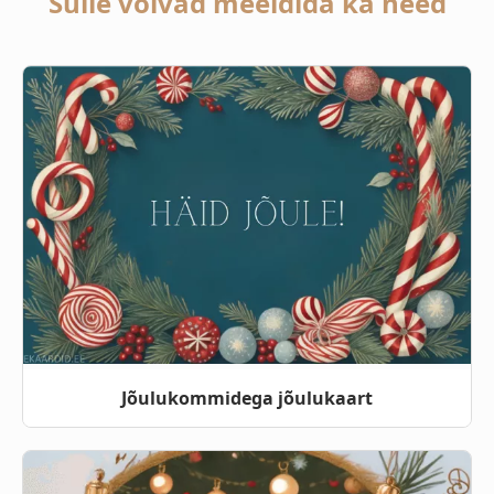
Sulle võivad meeldida ka need
Jõulukommidega jõulukaart