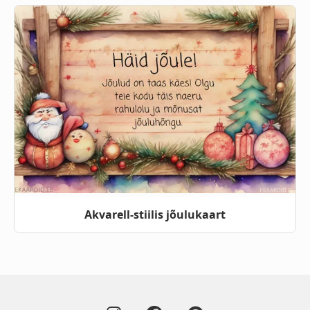
Akvarell-stiilis jõulukaart