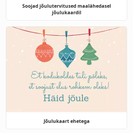
Soojad jõulutervitused maalähedasel
jõulukaardil
Jõulukaart ehetega