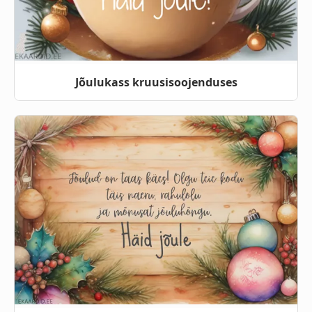
Jõulukass kruusisoojenduses