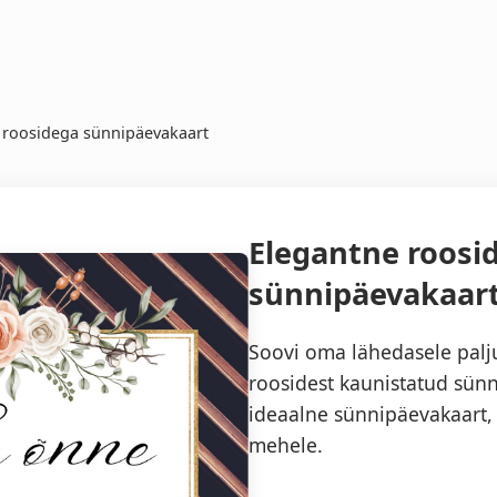
 roosidega sünnipäevakaart
Elegantne roosi
sünnipäevakaar
Soovi oma lähedasele palju
roosidest kaunistatud sün
ideaalne sünnipäevakaart, 
mehele.