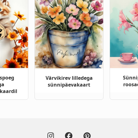
spoeg
Sünni
Värvikirev lilledega
ga
roosad
sünnipäevakaart
kaardil