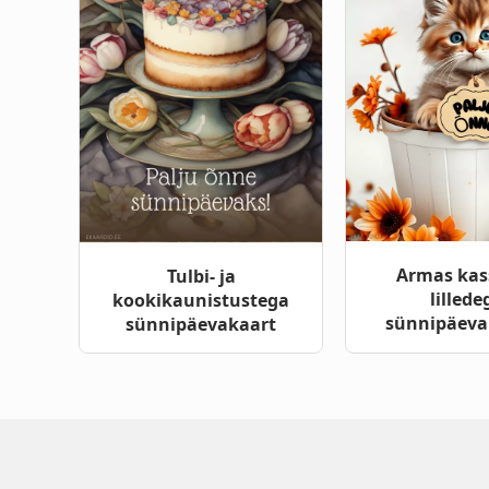
Armas kas
Tulbi- ja
lillede
kookikaunistustega
sünnipäeva
sünnipäevakaart