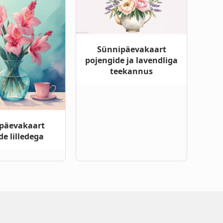
Sünnipäevakaart
pojengide ja lavendliga
teekannus
päevakaart
e lilledega