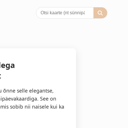
dega
t
 õnne selle elegantse,
nipäevakaardiga. See on
mis sobib nii naisele kui ka