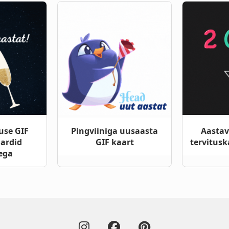
use GIF
Pingviiniga uusaasta
Aastav
aardid
GIF kaart
tervitusk
ega