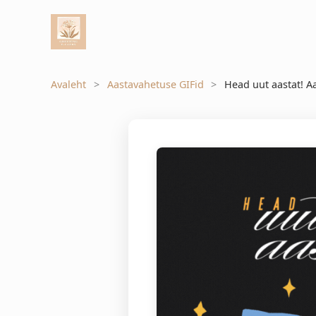
Avaleht
Aastavahetuse GIFid
Head uut aastat! A