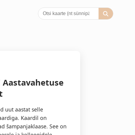
! Aastavahetuse
t
 uut aastat selle
ardiga. Kaardil on
vad šampanjaklaase. See on
erele ja kolleegidele.