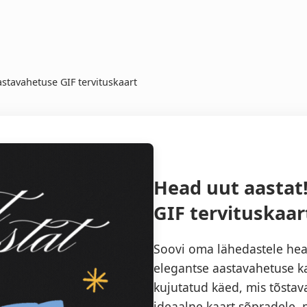
astavahetuse GIF tervituskaart
Head uut aastat
GIF tervituskaar
Soovi oma lähedastele head
elegantse aastavahetuse ka
kujutatud käed, mis tõsta
ideaalne kaart sõpradele, p