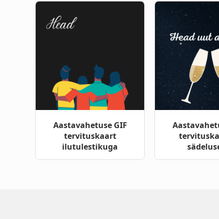
Aastavahetuse GIF
Aastavahet
tervituskaart
tervitusk
ilutulestikuga
sädelus