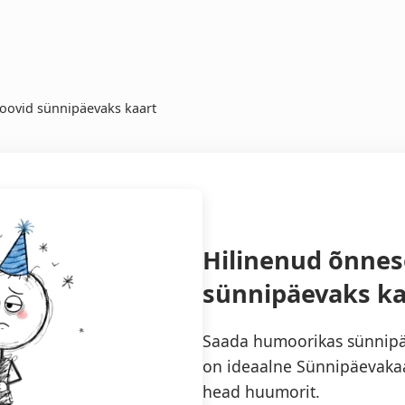
oovid sünnipäevaks kaart
Hilinenud õnnes
sünnipäevaks ka
Saada humoorikas sünnipäe
on ideaalne Sünnipäevakaa
head huumorit.