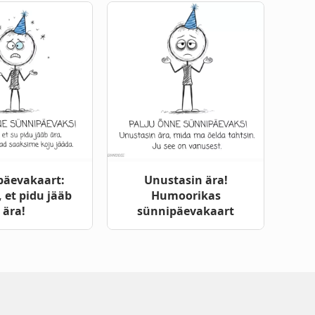
päevakaart:
Unustasin ära!
 et pidu jääb
Humoorikas
ära!
sünnipäevakaart