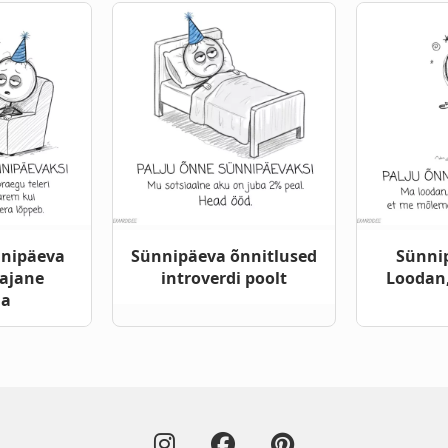
nnipäeva
Sünnipäeva õnnitlused
Sünni
rajane
introverdi poolt
Loodan,
ja