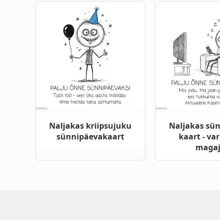
Naljakas kriipsujuku
Naljakas sü
sünnipäevakaart
kaart - va
maga