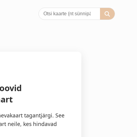
oovid
art
vakaart tagantjärgi. See
rt neile, kes hindavad