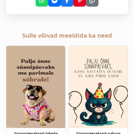
Sulle võivad meeldida ka need
Sünnipäevakaart laheda
Sünnipäevakaart pahura