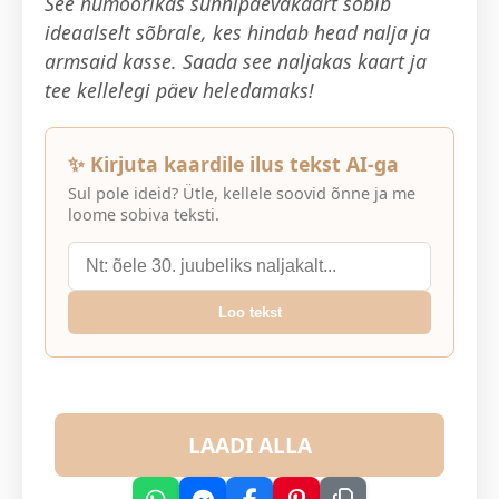
See humoorikas sünnipäevakaart sobib
ideaalselt sõbrale, kes hindab head nalja ja
armsaid kasse. Saada see naljakas kaart ja
tee kellelegi päev heledamaks!
✨ Kirjuta kaardile ilus tekst AI-ga
Sul pole ideid? Ütle, kellele soovid õnne ja me
loome sobiva teksti.
Loo tekst
LAADI ALLA