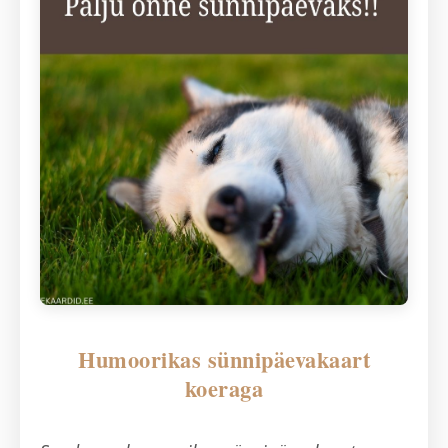
Humoorikas sünnipäevakaart
koeraga