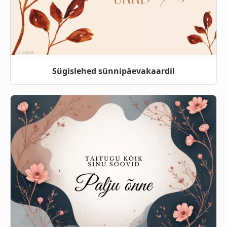
Sügislehed sünnipäevakaardil