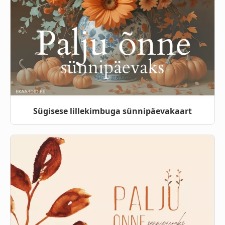
Sügisese lillekimbuga sünnipäevakaart