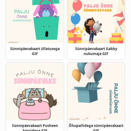
Sünnipäevakaart üllatusega
Sünnipäevakaart Gabby
GIF
nukumaja GIF
Sünnipäevakaart Pusheen
Õhupallidega sünnipäevakaart
kassidega GIF
GIF