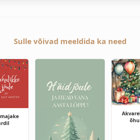
Sulle võivad meeldida ka need
Akvarel
majake
õhu
rdil