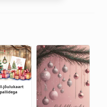
l-jõulukaart
pallidega