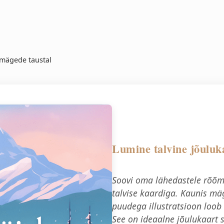
 mägede taustal
Lumine talvine jõuluk
Soovi oma lähedastele rõõms
talvise kaardiga. Kaunis m
puudega illustratsioon loob
See on ideaalne jõulukaart s