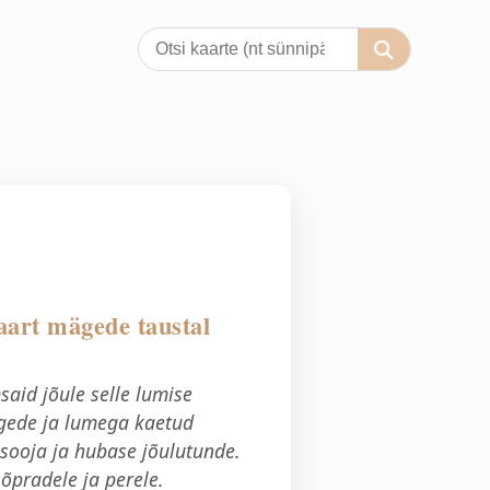
aart mägede taustal
aid jõule selle lumise
ägede ja lumega kaetud
 sooja ja hubase jõulutunde.
õpradele ja perele.