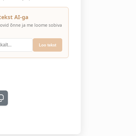
 tekst AI-ga
 soovid õnne ja me loome sobiva
Loo tekst