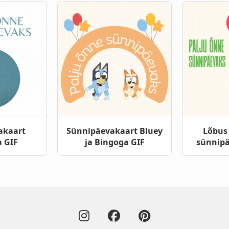
akaart
Sünnipäevakaart Bluey
Lõbus
a GIF
ja Bingoga GIF
sünnipä