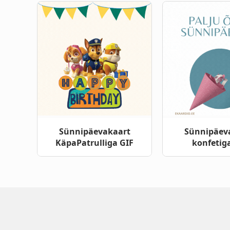
Sünnipäevakaart
Sünnipäev
KäpaPatrulliga GIF
konfetig