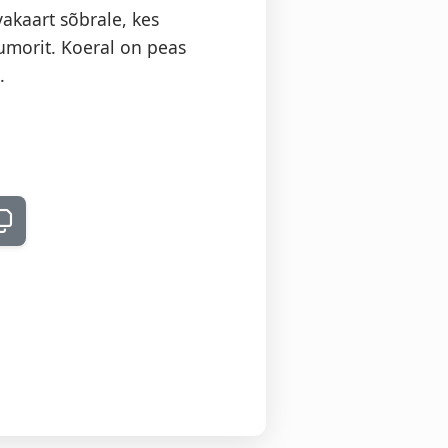
akaart sõbrale, kes
umorit. Koeral on peas
.