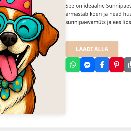
See on ideaalne Sünnipäev
armastab koeri ja head hu
sünnipäevamüts ja ees lips
LAADI ALLA