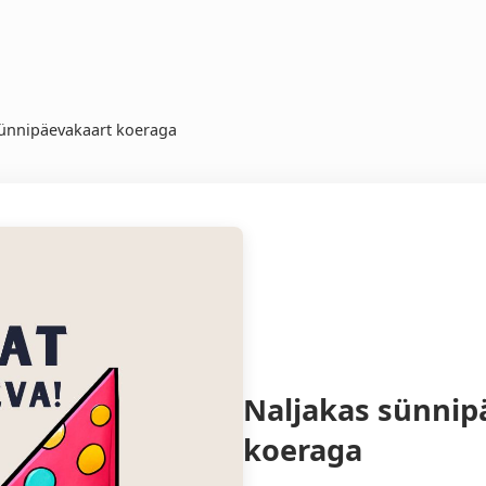
sünnipäevakaart koeraga
Naljakas sünnip
koeraga