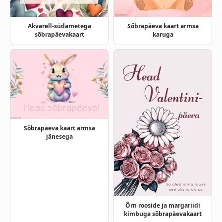
Akvarell-südametega
Sõbrapäeva kaart armsa
sõbrapäevakaart
karuga
Sõbrapäeva kaart armsa
jänesega
Õrn rooside ja margariidi
kimbuga sõbrapäevakaart