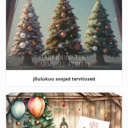
Jõulukuu soojad tervitused