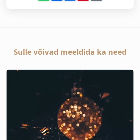
Sulle võivad meeldida ka need