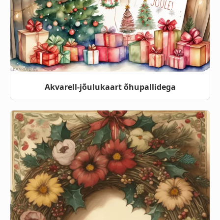
Akvarell-jõulukaart õhupallidega