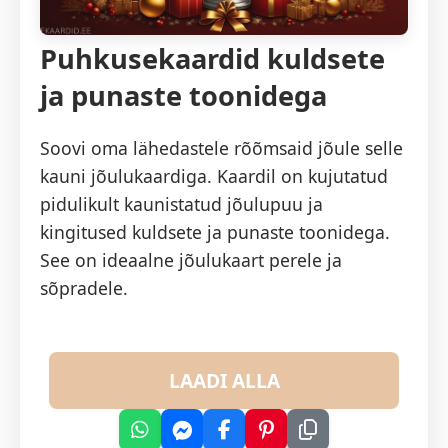
Puhkusekaardid kuldsete
ja punaste toonidega
Soovi oma lähedastele rõõmsaid jõule selle
kauni jõulukaardiga. Kaardil on kujutatud
pidulikult kaunistatud jõulupuu ja
kingitused kuldsete ja punaste toonidega.
See on ideaalne jõulukaart perele ja
sõpradele.
LAADI ALLA