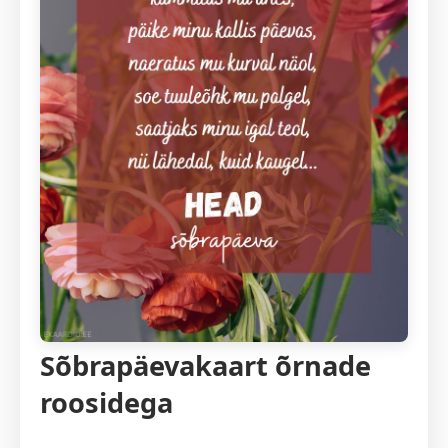
Sõbrapäevakaart õrnade
roosidega