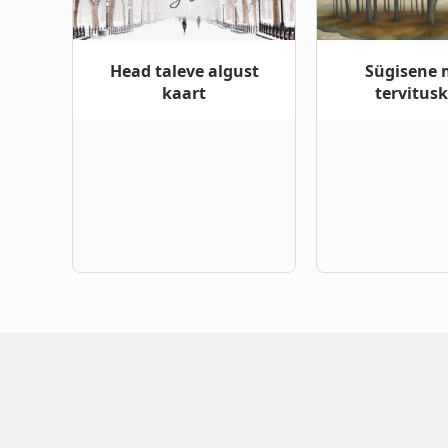
Head taleve algust
Sügisene 
kaart
tervitus