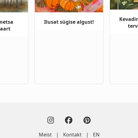
Kevadi
metsa
Ilusat sügise algust!
terv
kaart
Meist
|
Kontakt
|
EN