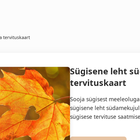
 tervituskaart
Sügisene leht 
tervituskaart
Sooja sügisest meeleoluga 
sügisene leht südamekujul
sügisese tervituse saatmise