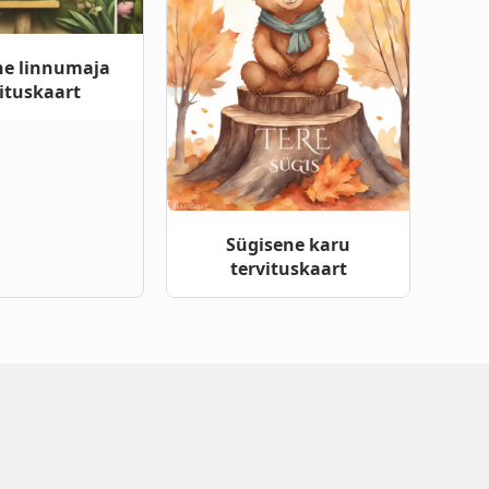
ne linnumaja
ituskaart
Sügisene karu
tervituskaart