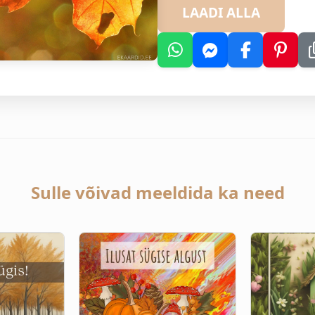
LAADI ALLA
Sulle võivad meeldida ka need