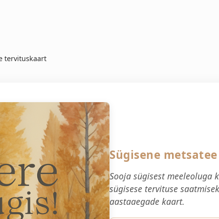
 tervituskaart
Sügisene metsatee 
Sooja sügisest meeleoluga k
sügisese tervituse saatmise
aastaaegade kaart.