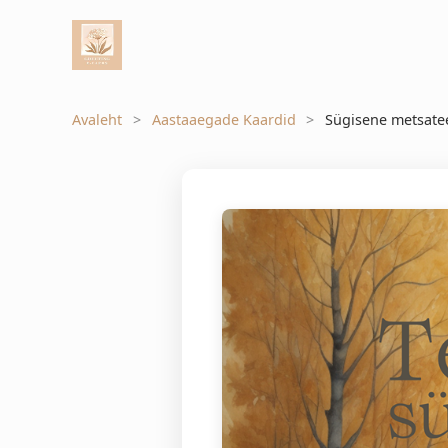
Avaleht
Aastaaegade Kaardid
Sügisene metsatee