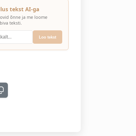
lus tekst AI-ga
 soovid õnne ja me loome
iva teksti.
Loo tekst