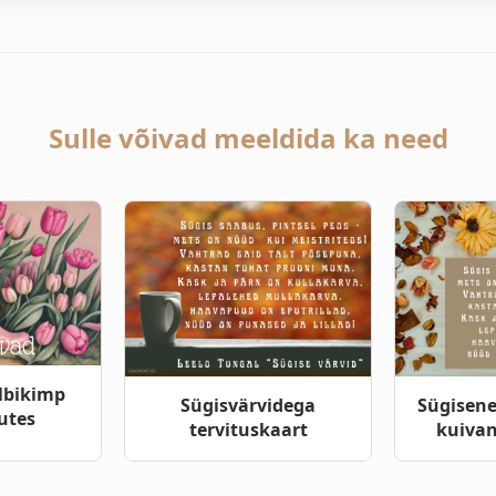
Sulle võivad meeldida ka need
lbikimp
Sügisvärvidega
Sügisene
utes
tervituskaart
kuivan