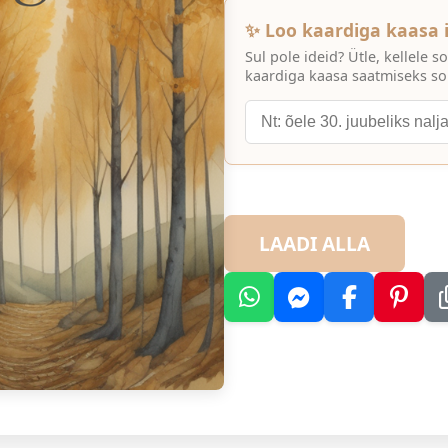
✨ Loo kaardiga kaasa i
Sul pole ideid? Ütle, kellele
kaardiga kaasa saatmiseks sob
LAADI ALLA