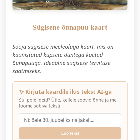
Sügisene õunapuu kaart
Sooja sügisese meeleoluga kaart, mis on
kaunistatud küpsete õuntega kaetud
õunapuuga. Ideaalne sügisese tervituse
saatmiseks.
✨ Kirjuta kaardile ilus tekst AI-ga
Sul pole ideid? Ütle, kellele soovid õnne ja me
loome sobiva teksti.
Loo tekst