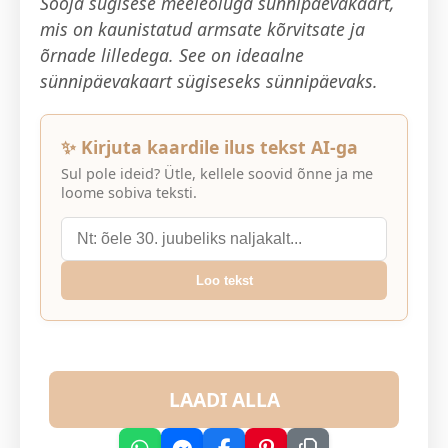
Sooja sügisese meeleoluga sünnipäevakaart,
mis on kaunistatud armsate kõrvitsate ja
õrnade lilledega. See on ideaalne
sünnipäevakaart sügiseseks sünnipäevaks.
✨ Kirjuta kaardile ilus tekst AI-ga
Sul pole ideid? Ütle, kellele soovid õnne ja me
loome sobiva teksti.
Loo tekst
LAADI ALLA