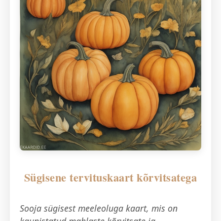
Sügisene tervituskaart kõrvitsatega
Sooja sügisest meeleoluga kaart, mis on
kaunistatud mahlaste kõrvitsate ja