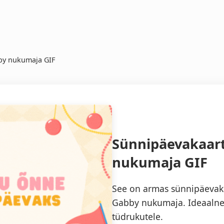
by nukumaja GIF
Sünnipäevakaar
nukumaja GIF
See on armas sünnipäevaka
Gabby nukumaja. Ideaalne
tüdrukutele.