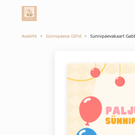
Avaleht
Sünnipäeva GIFid
Sünnipäevakaart Gab