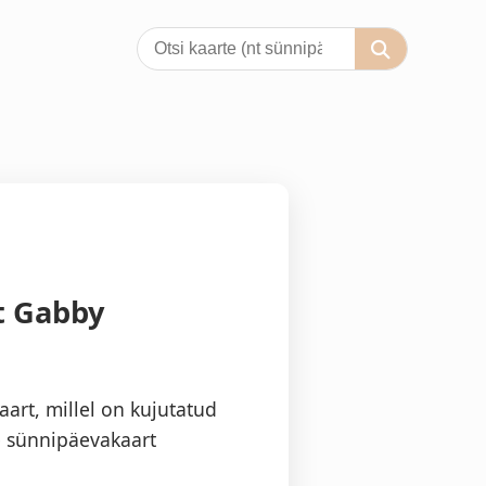
t Gabby
art, millel on kujutatud
 sünnipäevakaart