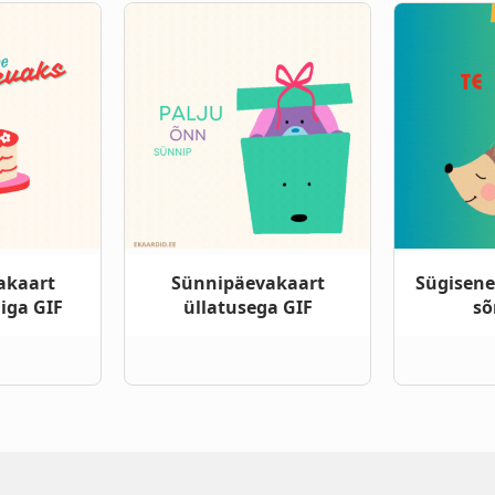
akaart
Sünnipäevakaart
Sügisene 
iga GIF
üllatusega GIF
sõ