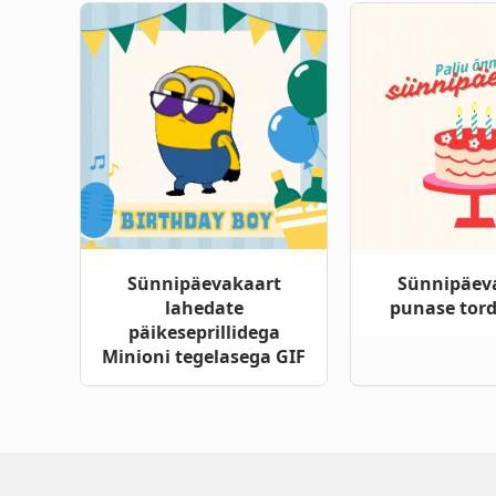
Sünnipäevakaart
Sünnipäev
lahedate
punase tord
päikeseprillidega
Minioni tegelasega GIF