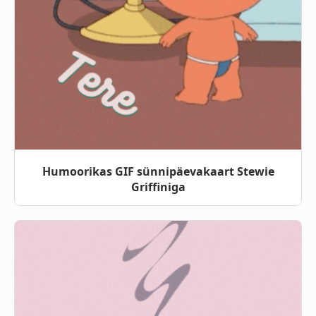
Humoorikas GIF sünnipäevakaart Stewie
Griffiniga