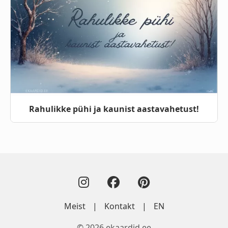
Rahulikke pühi ja kaunist aastavahetust!
Meist
|
Kontakt
|
EN
© 2026 ekaardid.ee