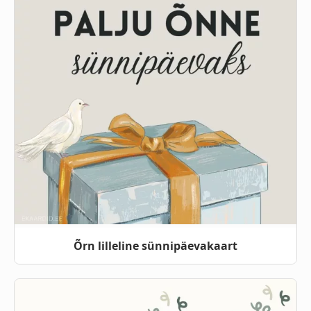
Õrn lilleline sünnipäevakaart