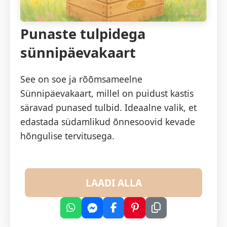
Punaste tulpidega
sünnipäevakaart
See on soe ja rõõmsameelne
Sünnipäevakaart, millel on puidust kastis
säravad punased tulbid. Ideaalne valik, et
edastada südamlikud õnnesoovid kevade
hõngulise tervitusega.
LAADI ALLA