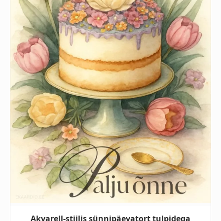
Akvarell-stiilis sünnipäevatort tulpidega