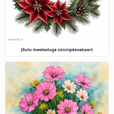
Jõulu meeleoluga sünnipäevakaart