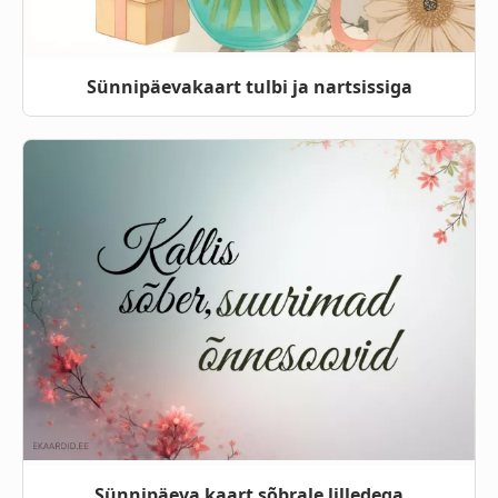
Sünnipäevakaart tulbi ja nartsissiga
Sünnipäeva kaart sõbrale lilledega