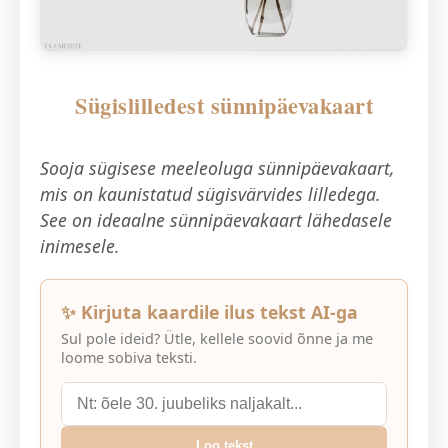
Sügislilledest sünnipäevakaart
Sooja sügisese meeleoluga sünnipäevakaart,
mis on kaunistatud sügisvärvides lilledega.
See on ideaalne sünnipäevakaart lähedasele
inimesele.
✨ Kirjuta kaardile ilus tekst AI-ga
Sul pole ideid? Ütle, kellele soovid õnne ja me
loome sobiva teksti.
Loo tekst