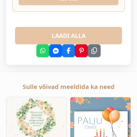
LAADI ALLA
Sulle võivad meeldida ka need