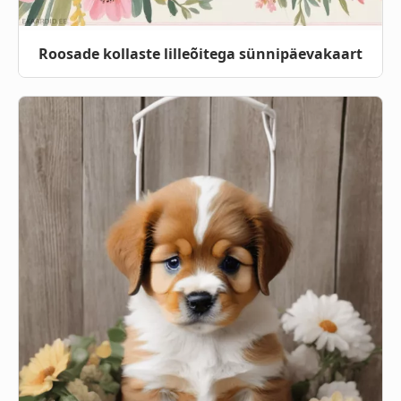
Roosade kollaste lilleõitega sünnipäevakaart