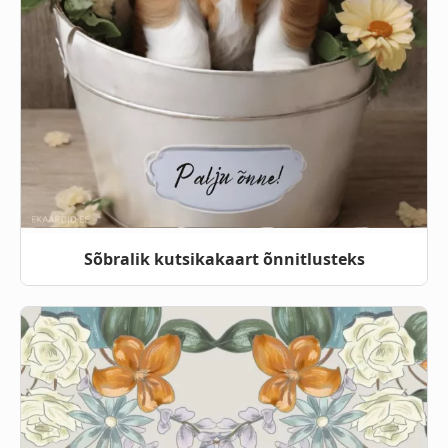
Sõbralik kutsikakaart õnnitlusteks