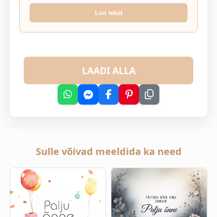
Loo tekst
LAADI ALLA
Sulle võivad meeldida ka need