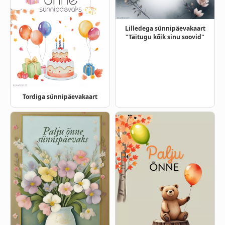
Lilledega sünnipäevakaart
"Täitugu kõik sinu soovid"
Tordiga sünnipäevakaart