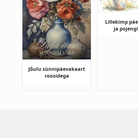
Lillekimp päe
ja pojeng
Jõulu sünnipäevakaart
roosidega