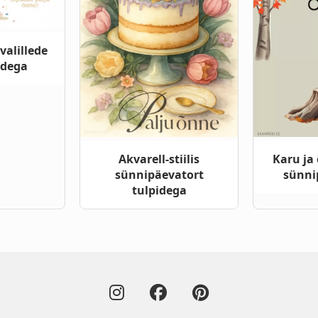
valillede
idega
Akvarell-stiilis
Karu ja
sünnipäevatort
sünni
tulpidega