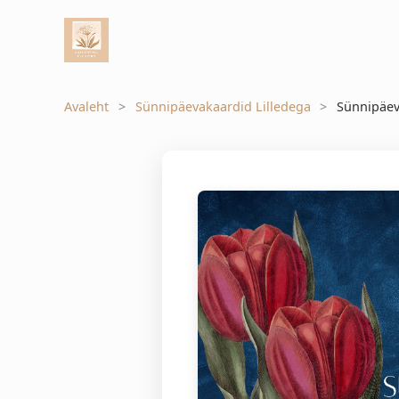
Avaleht
Sünnipäevakaardid Lilledega
Sünnipäev