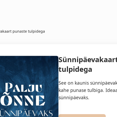
akaart punaste tulpidega
Sünnipäevakaar
tulpidega
See on kaunis sünnipäevak
kahe punase tulbiga. Ideaa
sünnipäevaks.