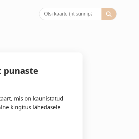
t punaste
aart, mis on kaunistatud
lne kingitus lähedasele