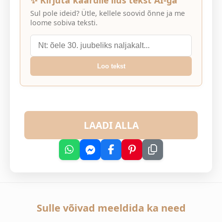
✨ Kirjuta kaardile ilus tekst AI-ga
Sul pole ideid? Ütle, kellele soovid õnne ja me
loome sobiva teksti.
Loo tekst
LAADI ALLA
Sulle võivad meeldida ka need