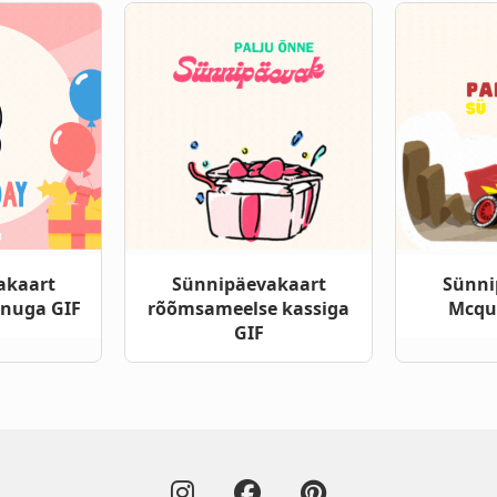
akaart
Sünnipäevakaart
Sünni
inuga GIF
rõõmsameelse kassiga
Mcqu
GIF