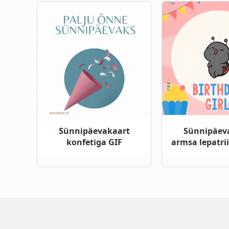
Sünnipäevakaart
Sünnipäev
konfetiga GIF
armsa lepatri