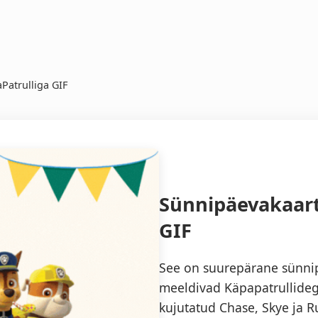
Patrulliga GIF
Sünnipäevakaart
GIF
See on suurepärane sünnipä
meeldivad Käpapatrullideg
kujutatud Chase, Skye ja R