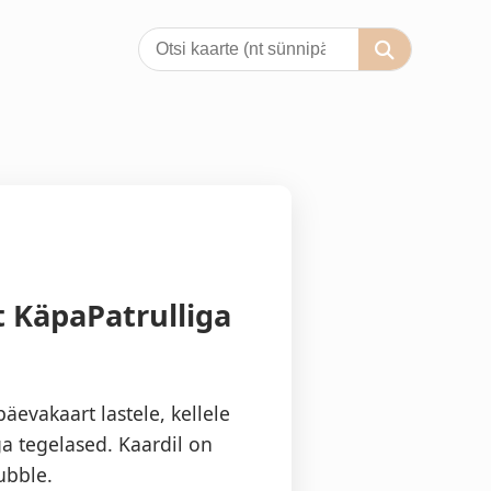
 KäpaPatrulliga
evakaart lastele, kellele
a tegelased. Kaardil on
ubble.