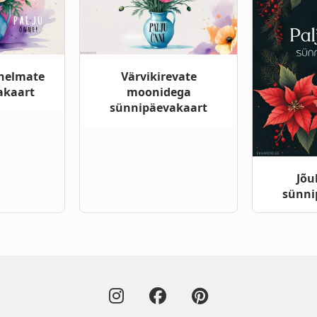
nelmate
Värvikirevate
akaart
moonidega
sünnipäevakaart
Jõu
sünni