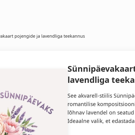
akaart pojengide ja lavendliga teekannus
Sünnipäevakaart
lavendliga teek
See akvarell-stiilis Sünn
romantilise kompositsioon
lõhnav lavendel on seatud
Ideaalne valik, et edasta