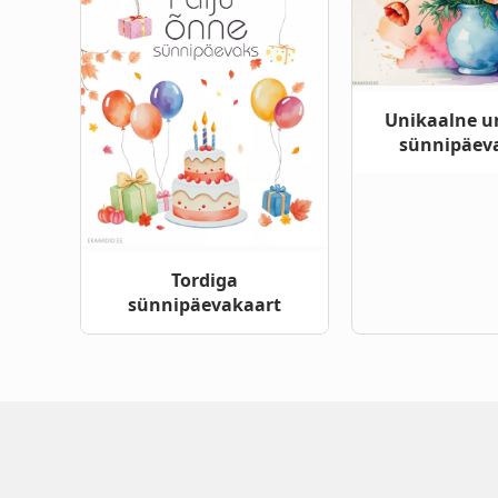
Unikaalne u
sünnipäev
Tordiga
sünnipäevakaart