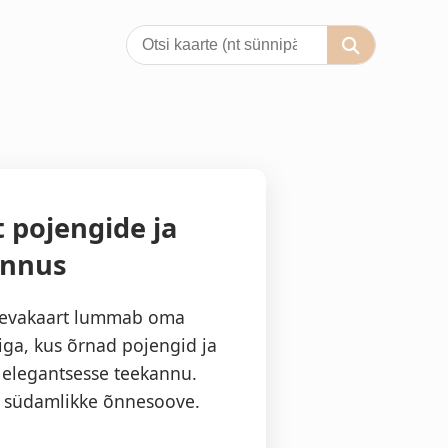
 pojengide ja
annus
ipäevakaart lummab oma
iga, kus õrnad pojengid ja
 elegantsesse teekannu.
da südamlikke õnnesoove.