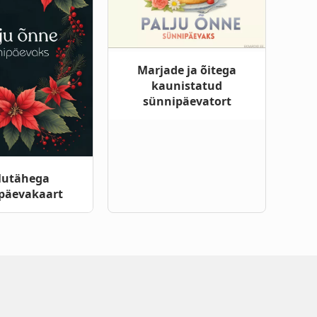
Marjade ja õitega
kaunistatud
sünnipäevatort
lutähega
päevakaart