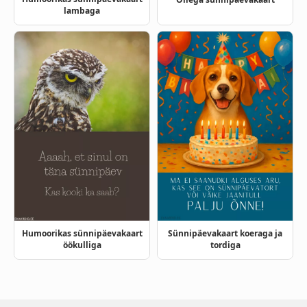
lambaga
Humoorikas sünnipäevakaart
Sünnipäevakaart koeraga ja
öökulliga
tordiga