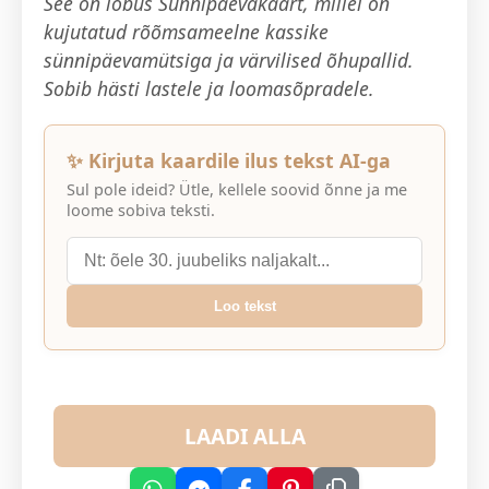
See on lõbus Sünnipäevakaart, millel on
kujutatud rõõmsameelne kassike
sünnipäevamütsiga ja värvilised õhupallid.
Sobib hästi lastele ja loomasõpradele.
✨ Kirjuta kaardile ilus tekst AI-ga
Sul pole ideid? Ütle, kellele soovid õnne ja me
loome sobiva teksti.
Loo tekst
LAADI ALLA