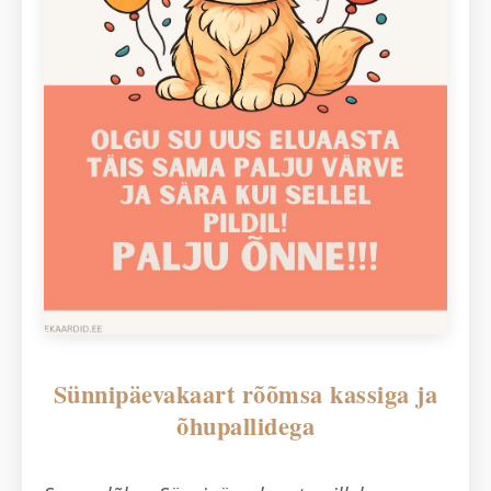
Sünnipäevakaart rõõmsa kassiga ja
õhupallidega