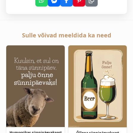
Sulle võivad meeldida ka need
Humoorikas sünnipäevakaart
Õllega sünnipäevakaart