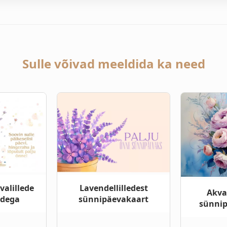
Sulle võivad meeldida ka need
valillede
Lavendellilledest
Akvar
idega
sünnipäevakaart
sünnip