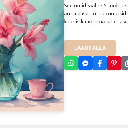
See on ideaalne Sünnipäeva
armastavad õrnu roosasid t
kaunis kaart oma lähedasele
LAADI ALLA