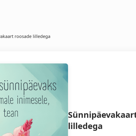
akaart roosade lilledega
Sünnipäevakaar
lilledega