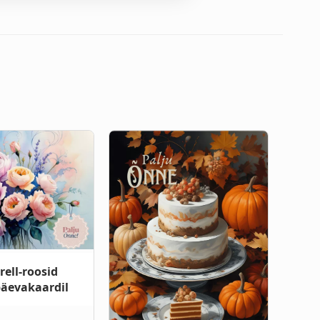
ell-roosid
äevakaardil