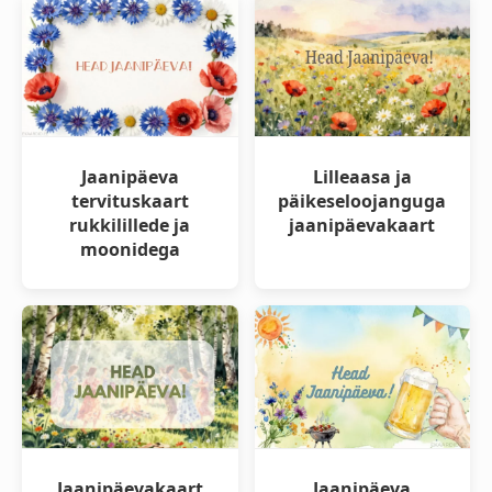
Jaanipäeva
Lilleaasa ja
tervituskaart
päikeseloojanguga
rukkilillede ja
jaanipäevakaart
moonidega
Jaanipäevakaart
Jaanipäeva