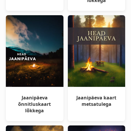
lõkkega
Jaanipäeva
Jaanipäeva kaart
õnnitluskaart
metsatulega
lõkkega