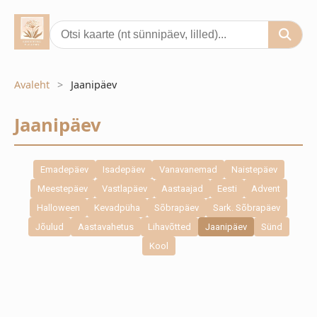
Avaleht
Jaanipäev
Jaanipäev
Emadepäev
Isadepäev
Vanavanemad
Naistepäev
Meestepäev
Vastlapäev
Aastaajad
Eesti
Advent
Halloween
Kevadpüha
Sõbrapäev
Sark. Sõbrapäev
Jõulud
Aastavahetus
Lihavõtted
Jaanipäev
Sünd
Kool