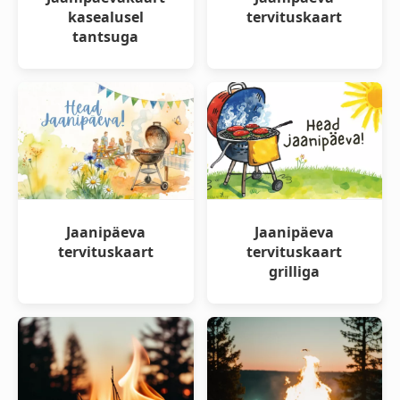
kasealusel
tervituskaart
tantsuga
Jaanipäeva
Jaanipäeva
tervituskaart
tervituskaart
grilliga