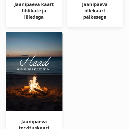
Jaanipäeva kaart
Jaanipäeva
liblikate ja
õllekaart
lilledega
päikesega
Jaanipäeva
tervituskaart